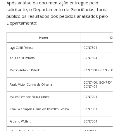
Após análise da documentação entregue pelo
solicitante, o Departamento de Geociências, torna
público os resultados dos pedidos analisados pelo
Departamento:
Nome
Disciplina
Iago Callil Peixoto
GCN7304
Aruã Callil Peixoto
GCN7304
Marcio Antonio Paludo
GCN7600 e GCN 7602
GCN7400, GCN7401, GCN7402, 
Paulo Victor Cunha de Oliveira
GCN7404
Mauro César de Souza Júnior
GCN7204
Camilla Compan Granaiola Barcellos Coelho
GCN7301
Fabiano Wolfart
GCN7304