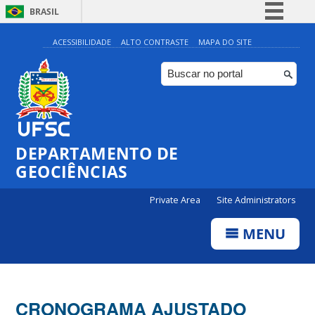
BRASIL
Simplifique!
ACESSIBILIDADE
ALTO CONTRASTE
MAPA DO SITE
Comunica BR
Participe
Acesso à informação
Legislação
DEPARTAMENTO DE
Canais
GEOCIÊNCIAS
Private Area
Site Administrators
MENU
CRONOGRAMA AJUSTADO