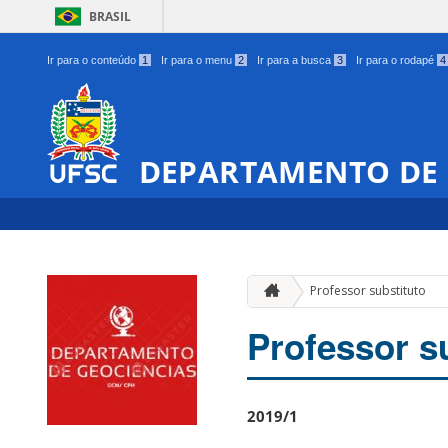
BRASIL
Ir para o conteúdo
1
Ir para o menu
2
Ir para a busca
3
Ir para o rodapé
4
DEPARTAMENTO DE 
Professor substituto
Professor s
2019/1