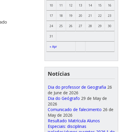
10
11
12
13
14
15
16
17
18
19
20
21
22
23
nado
24
25
26
27
28
29
30
31
« Apr
Notícias
Dia do professor de Geografia
26
de June de 2026
Dia do Geógrafo
29 de May de
2026
Comunicado de falecimento
26 de
May de 2026
Resultado Matrícula Alunos
Especiais: disciplinas
isoladas/alunos ouvintes 2026.1 do