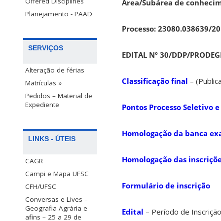
Offered Disciplines
Área/Subárea de conhecim
Planejamento - PAAD
Processo: 23080.038639/20
SERVIÇOS
EDITAL Nº 30/DDP/PRODEGE
Alteração de férias
Classificação final
– (Publi
Matrículas »
Pedidos – Material de
Expediente
Pontos Processo Seletivo 
Homologação da banca ex
LINKS - ÚTEIS
Homologação das inscriçõe
CAGR
Campi e Mapa UFSC
Formulário de inscrição
CFH/UFSC
Conversas e Lives –
Geografia Agrária e
Edital
– Período de Inscriçã
afins – 25 a 29 de