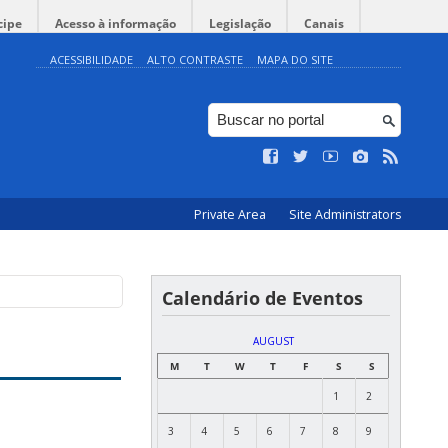
cipe
Acesso à informação
Legislação
Canais
ACESSIBILIDADE
ALTO CONTRASTE
MAPA DO SITE
Private Area
Site Administrators
Calendário de Eventos
AUGUST
M
T
W
T
F
S
S
1
2
3
4
5
6
7
8
9