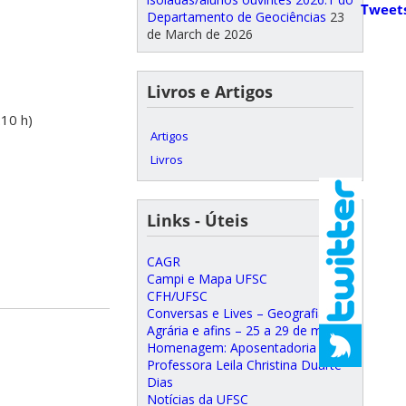
Tweet
Departamento de Geociências
23
de March de 2026
Livros e Artigos
:10 h)
Artigos
Livros
Links - Úteis
CAGR
Campi e Mapa UFSC
CFH/UFSC
Conversas e Lives – Geografia
Agrária e afins – 25 a 29 de maio
Homenagem: Aposentadoria da
Professora Leila Christina Duarte
Dias
Notícias da UFSC