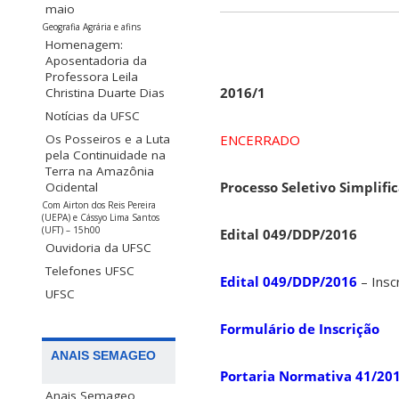
maio
Geografia Agrária e afins
Homenagem:
Aposentadoria da
Professora Leila
2016/1
Christina Duarte Dias
Notícias da UFSC
Os Posseiros e a Luta
ENCERRADO
pela Continuidade na
Terra na Amazônia
Processo Seletivo Simplif
Ocidental
Com Airton dos Reis Pereira
(UEPA) e Cássyo Lima Santos
(UFT) – 15h00
Edital 049/DDP/2016
Ouvidoria da UFSC
Telefones UFSC
Edital 049/DDP/2016
– Ins
UFSC
Formulário de Inscrição
ANAIS SEMAGEO
Portaria Normativa 41/20
Anais Semageo