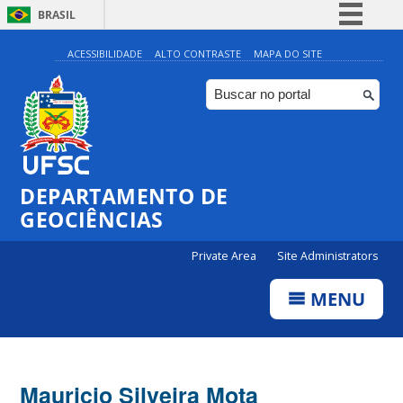
BRASIL
Simplifique!
ACESSIBILIDADE
ALTO CONTRASTE
MAPA DO SITE
Comunica BR
Participe
Acesso à informação
Legislação
DEPARTAMENTO DE
Canais
GEOCIÊNCIAS
Private Area
Site Administrators
MENU
Mauricio Silveira Mota