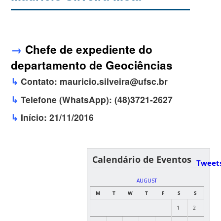
→
Chefe de expediente do
departamento de Geociências
↳
Contato: mauricio.silveira@ufsc.br
↳
Telefone (WhatsApp): (48)3721-2627
↳
Início: 21/11/2016
Calendário de Eventos
Tweet
AUGUST
M
T
W
T
F
S
S
1
2