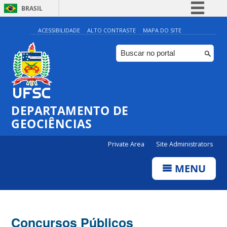
BRASIL
Simplifique!
ACESSIBILIDADE
ALTO CONTRASTE
MAPA DO SITE
Comunica BR
Participe
Acesso à informação
Legislação
DEPARTAMENTO DE
Canais
GEOCIÊNCIAS
Private Area
Site Administrators
MENU
Concursos Públicos