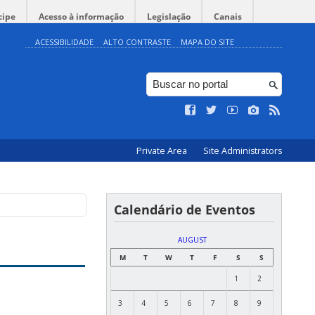
cipe
Acesso à informação
Legislação
Canais
ACESSIBILIDADE
ALTO CONTRASTE
MAPA DO SITE
Private Area
Site Administrators
Calendário de Eventos
AUGUST
M
T
W
T
F
S
S
1
2
3
4
5
6
7
8
9