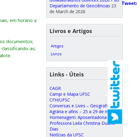
Tweet
Departamento de Geociências
23
de March de 2026
nais, em horário a
Livros e Artigos
dos documentos;
Artigos
classificando-as;
Livros
alote.
Links - Úteis
CAGR
Campi e Mapa UFSC
CFH/UFSC
Conversas e Lives – Geografia
Agrária e afins – 25 a 29 de maio
Homenagem: Aposentadoria da
Professora Leila Christina Duarte
Dias
Notícias da UFSC