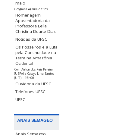
maio
Geografia Agrária e afins
Homenagem:
Aposentadoria da
Professora Leila
Christina Duarte Dias
Notícias da UFSC
Os Posseiros e a Luta
pela Continuidade na
Terra na Amazônia
Ocidental
Com Airton dos Reis Pereira
(UEPA) e Cássyo Lima Santos
(UFT) – 15h00
Ouvidoria da UFSC
Telefones UFSC
UFSC
ANAIS SEMAGEO
Anais Semageo