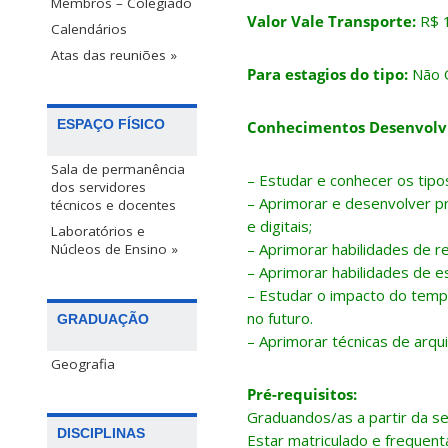
Membros – Colegiado
Valor Vale Transporte:
R$ 
Calendários
Atas das reuniões »
Para estagios do tipo:
Não O
ESPAÇO FÍSICO
Conhecimentos Desenvolv
Sala de permanência
– Estudar e conhecer os tip
dos servidores
– Aprimorar e desenvolver p
técnicos e docentes
e digitais;
Laboratórios e
– Aprimorar habilidades de r
Núcleos de Ensino »
– Aprimorar habilidades de es
– Estudar o impacto do tempo
no futuro.
GRADUAÇÃO
– Aprimorar técnicas de arqu
Geografia
Pré-requisitos:
Graduandos/as a partir da s
DISCIPLINAS
Estar matriculado e frequent