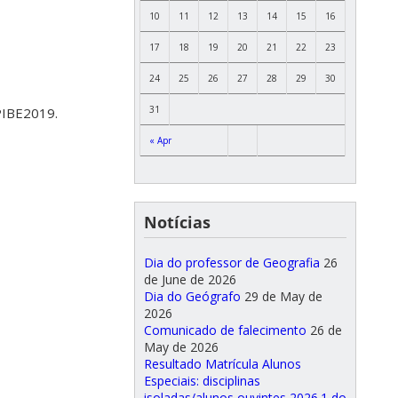
10
11
12
13
14
15
16
17
18
19
20
21
22
23
24
25
26
27
28
29
30
31
PIBE2019.
« Apr
Notícias
Dia do professor de Geografia
26
de June de 2026
Dia do Geógrafo
29 de May de
2026
Comunicado de falecimento
26 de
May de 2026
Resultado Matrícula Alunos
Especiais: disciplinas
isoladas/alunos ouvintes 2026.1 do