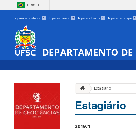
BRASIL
Ir para o conteúdo
1
Ir para o menu
2
Ir para a busca
3
Ir para o rodapé
4
DEPARTAMENTO DE 
Estagiário
Estagiário
2019/1