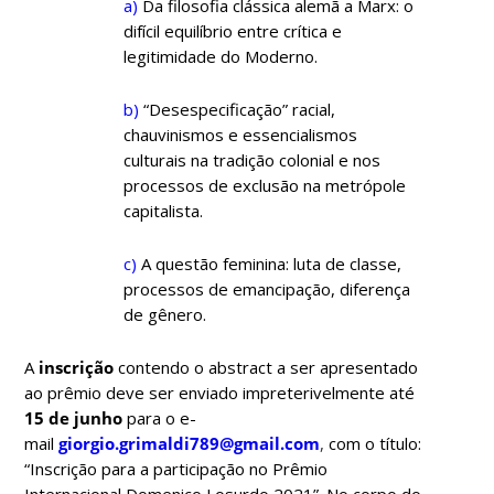
a)
Da filosofia clássica alemã a Marx: o
difícil equilíbrio entre crítica e
legitimidade do Moderno.
b)
“Desespecificação” racial,
chauvinismos e essencialismos
culturais na tradição colonial e nos
processos de exclusão na metrópole
capitalista.
c)
A questão feminina: luta de classe,
processos de emancipação, diferença
de gênero.
A
inscrição
contendo o abstract a ser apresentado
ao prêmio deve ser enviado impreterivelmente até
15 de junho
para o e-
mail
giorgio.grimaldi789@gmail.com
,
com o título:
“Inscrição para a participação no Prêmio
Internacional Domenico Losurdo 2021”. No corpo do