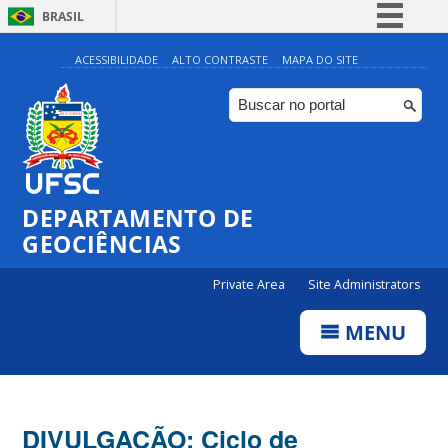
BRASIL
Simplifique!
ACESSIBILIDADE
ALTO CONTRASTE
MAPA DO SITE
Comunica BR
Participe
Acesso à informação
Legislação
DEPARTAMENTO DE
Canais
GEOCIÊNCIAS
Private Area
Site Administrators
MENU
DIVULGAÇÃO: Ciclo de