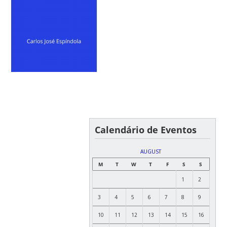
Calendário de Eventos
AUGUST
M
T
W
T
F
S
S
1
2
3
4
5
6
7
8
9
10
11
12
13
14
15
16