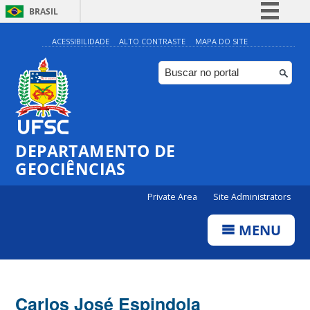
BRASIL
Simplifique!
ACESSIBILIDADE
ALTO CONTRASTE
MAPA DO SITE
Comunica BR
Participe
Acesso à informação
Legislação
DEPARTAMENTO DE
Canais
GEOCIÊNCIAS
Private Area
Site Administrators
MENU
Carlos José Espindola