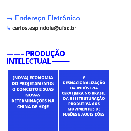
→ Endereço Eletrônico
↳
carlos.espindola@ufsc.br
——– PRODUÇÃO
INTELECTUAL ——–