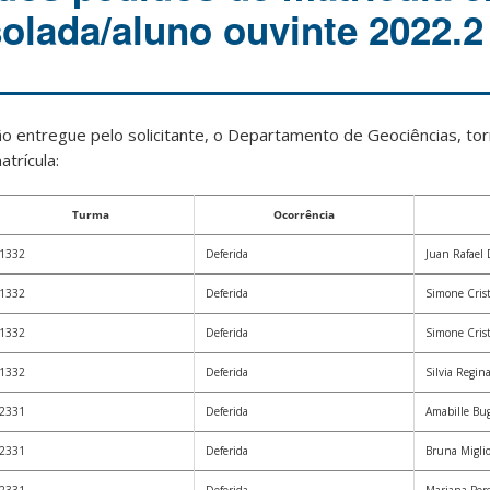
solada/aluno ouvinte 2022.2
 entregue pelo solicitante, o Departamento de Geociências, tor
trícula:
Turma
Ocorrência
1332
Deferida
Juan Rafael 
1332
Deferida
Simone Cris
1332
Deferida
Simone Cris
1332
Deferida
Silvia Regin
2331
Deferida
Amabille Bu
2331
Deferida
Bruna Miglio