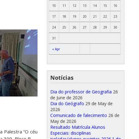
10
11
12
13
14
15
16
17
18
19
20
21
22
23
24
25
26
27
28
29
30
31
« Apr
Notícias
Dia do professor de Geografia
26
de June de 2026
Dia do Geógrafo
29 de May de
2026
Comunicado de falecimento
26 de
May de 2026
Resultado Matrícula Alunos
a Palestra “O céu
Especiais: disciplinas
la 309, Bloco B.
isoladas/alunos ouvintes 2026.1 do