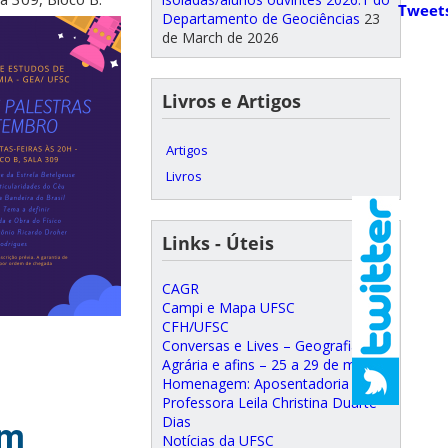
Tweet
Departamento de Geociências
23
de March de 2026
Livros e Artigos
Artigos
Livros
Links - Úteis
CAGR
Campi e Mapa UFSC
CFH/UFSC
Conversas e Lives – Geografia
Agrária e afins – 25 a 29 de maio
Homenagem: Aposentadoria da
Professora Leila Christina Duarte
em
Dias
Notícias da UFSC