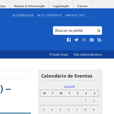
cipe
Acesso à informação
Legislação
Canais
ACESSIBILIDADE
ALTO CONTRASTE
MAPA DO SITE
Private Area
Site Administrators
Calendário de Eventos
) –
AUGUST
M
T
W
T
F
S
S
1
2
3
4
5
6
7
8
9