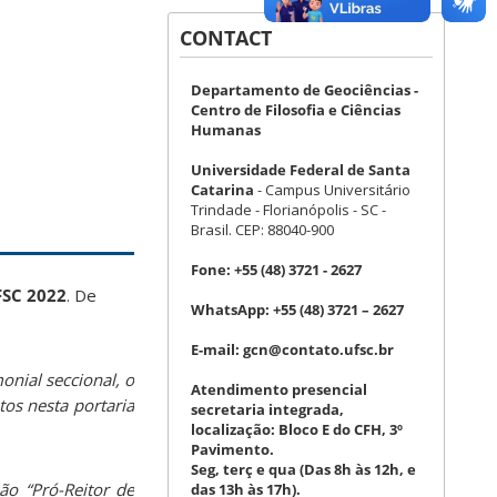
CONTACT
Departamento de Geociências -
Centro de Filosofia e Ciências
Humanas
Universidade Federal de Santa
Catarina
- Campus Universitário
Trindade - Florianópolis - SC -
Brasil. CEP: 88040-900
Fone:
+55 (48) 3721 - 2627
FSC 2022
. De
WhatsApp:
+55 (48) 3721 – 2627
E-mail:
gcn@contato.ufsc.br
monial seccional, o
Atendimento presencial
tos nesta portaria
secretaria integrada,
localização: Bloco E do CFH, 3º
Pavimento.
Seg, terç e qua (Das 8h às 12h, e
ão “Pró-Reitor de
das 13h às 17h).