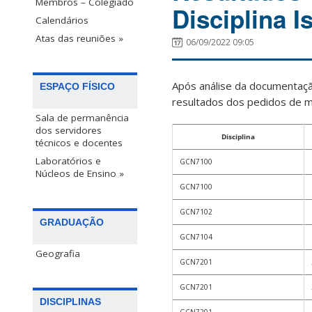
Membros – Colegiado
Disciplina I
Calendários
Atas das reuniões »
06/09/2022 09:05
Após análise da documentação
ESPAÇO FÍSICO
resultados dos pedidos de ma
Sala de permanência
dos servidores
Disciplina
técnicos e docentes
Laboratórios e
GCN7100
Núcleos de Ensino »
GCN7100
GCN7102
GRADUAÇÃO
GCN7104
Geografia
GCN7201
GCN7201
DISCIPLINAS