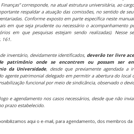
inanças” corresponde, na atual estrutura universitária, ao carg
ortante respaldar a atuação das comissões, no sentido de seu 
entariadas. Conforme exposto em parte específica neste manua
ais em que seja prudente ou necessário o acompanhamento po
tórios em que pesquisas estejam sendo realizadas). Nesse se
. 161.
 inventário, devidamente identificados,
deverão ter livre ac
 de patrimônio onde se encontrem ou possam ser en
nio da Universidade
, desde que previamente agendada a in
do agente patrimonial delegado em permitir a abertura do local 
nsabilização funcional por meio de sindicância, observado o devi
go e agendamento nos casos necessários, desde que não inviabi
no prazo estabelecido.
isponibilizamos aqui o e-mail, para agendamento, dos membros d