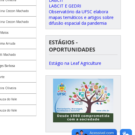
LABCIT
ira Oliveira
LABCIT E GEDRI
Observatório da UFSC elabora
tina Ceccon Machado
mapas temáticos e artigos sobre
tina Ceccon Machado
difusão espacial da pandemia
 Matos
ESTÁGIOS -
tima Arruda
OPORTUNIDADES
tt Machado
Estágio na Leaf Agriculture
ges Barbosa
rte
ira Oliveira
ouza do Vale
ouza do Vale