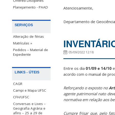
Offered Disciplines
Planejamento - PAAD
Atenciosamente,
Departamento de Geociênci
SERVIÇOS
Alteração de férias
INVENTÁRIO
Matrículas »
Pedidos – Material de
05/09/2022 12:18
Expediente
Entre os dia
01/09 e 14/10
e
LINKS - ÚTEIS
acordo com o manual de proc
CAGR
Reforçando o exposto no
Art
Campi e Mapa UFSC
agente patrimonial nato deve
CFH/UFSC
normativa em relação aos be
Conversas e Lives –
Geografia Agrária e
afins – 25 a 29 de
Cumpre frisar que, pelo fat