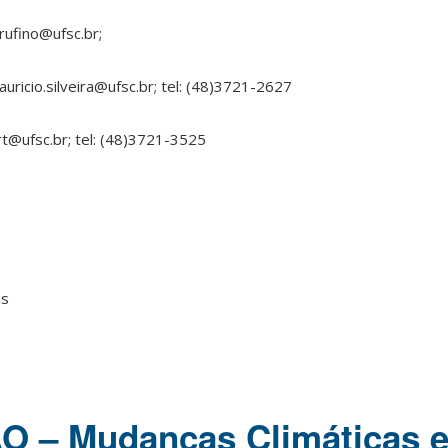
.rufino@ufsc.br;
uricio.silveira@ufsc.br; tel: (48)3721-2627
rt@ufsc.br; tel: (48)3721-3525
as
 – Mudanças Climáticas 