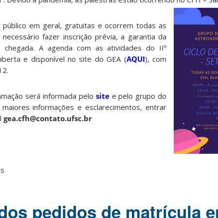
 público em geral, gratuitas e ocorrem todas as
necessário fazer inscrição prévia, a garantia da
 chegada. A agenda com as atividades do IIº
berta e disponível no site do GEA (
AQUI
), com
12.
amação será informada pelo
site
e pelo grupo do
a maiores informações e esclarecimentos, entrar
l
gea.cfh@contato.ufsc.br
as
dos pedidos de matrícula 