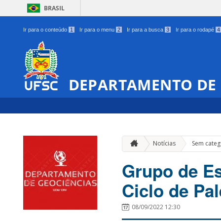
BRASIL
Ir para o conteúdo
1
Ir para o menu
2
Ir para a busca
3
Ir para o rodapé
4
DEPARTAMENTO DE 
Notícias
Sem categ
Grupo de Es
Ciclo de Pa
08/09/2022 12:30