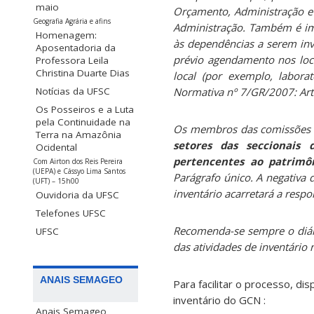
maio
Orçamento, Administração e F
Geografia Agrária e afins
Administração. Também é imp
Homenagem:
às dependências a serem inv
Aposentadoria da
prévio agendamento nos loc
Professora Leila
Christina Duarte Dias
local (por exemplo, labora
Notícias da UFSC
Normativa nº 7/GR/2007: Art
Os Posseiros e a Luta
pela Continuidade na
Os membros das comissões de
Terra na Amazônia
setores das seccionais
Ocidental
pertencentes ao patrimô
Com Airton dos Reis Pereira
(UEPA) e Cássyo Lima Santos
Parágrafo único. A negativa 
(UFT) – 15h00
inventário acarretará a respo
Ouvidoria da UFSC
Telefones UFSC
Recomenda-se sempre o diálo
UFSC
das atividades de inventário 
ANAIS SEMAGEO
Para facilitar o processo, d
inventário do GCN :
Anais Semageo