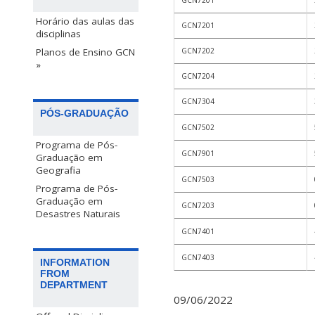
GCN7201
Horário das aulas das
GCN7201
disciplinas
Planos de Ensino GCN
GCN7202
»
GCN7204
GCN7304
PÓS-GRADUAÇÃO
GCN7502
Programa de Pós-
GCN7901
Graduação em
Geografia
GCN7503
Programa de Pós-
Graduação em
GCN7203
Desastres Naturais
GCN7401
GCN7403
INFORMATION
FROM
DEPARTMENT
09/06/2022