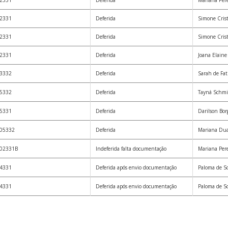
2331
Deferida
Mariana Pere
2331
Deferida
Simone Cris
2331
Deferida
Simone Cris
2331
Deferida
Joana Elaine
3332
Deferida
Sarah de Fa
5332
Deferida
Tayná Schmi
5331
Deferida
Darilson Bor
05332
Deferida
Mariana Dua
02331B
Indeferida falta documentação
Mariana Pere
4331
Deferida após envio documentação
Paloma de S
4331
Deferida após envio documentação
Paloma de S