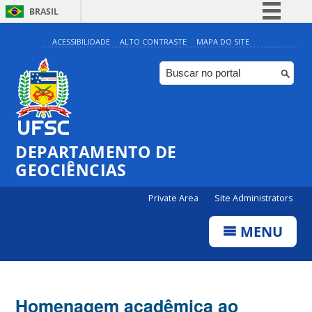
BRASIL
Simplifique!
ACESSIBILIDADE
ALTO CONTRASTE
MAPA DO SITE
Comunica BR
Participe
Acesso à informação
Legislação
DEPARTAMENTO DE
Canais
GEOCIÊNCIAS
Private Area
Site Administrators
MENU
Homenagem acadêmica ao