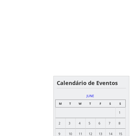
Calendário de Eventos
JUNE
M
T
W
T
F
S
S
1
2
3
4
5
6
7
8
9
10
11
12
13
14
15