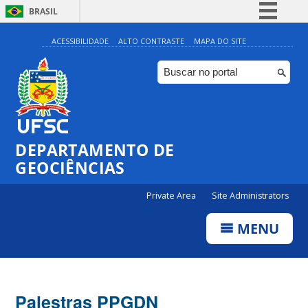
BRASIL
Simplifique!
ACESSIBILIDADE
ALTO CONTRASTE
MAPA DO SITE
Comunica BR
Participe
Acesso à informação
Legislação
DEPARTAMENTO DE
Canais
GEOCIÊNCIAS
Private Area
Site Administrators
MENU
Palestras PPGDN