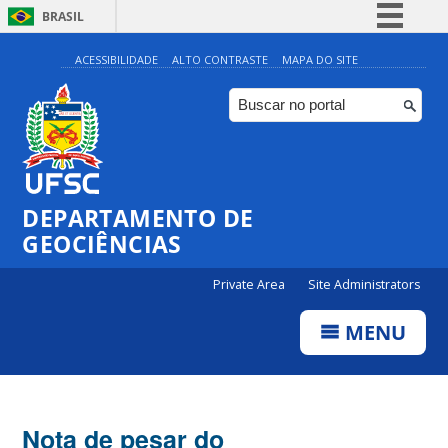
BRASIL
Simplifique!
ACESSIBILIDADE
ALTO CONTRASTE
MAPA DO SITE
Comunica BR
Participe
Acesso à informação
Legislação
DEPARTAMENTO DE
Canais
GEOCIÊNCIAS
Private Area
Site Administrators
MENU
Nota de pesar do