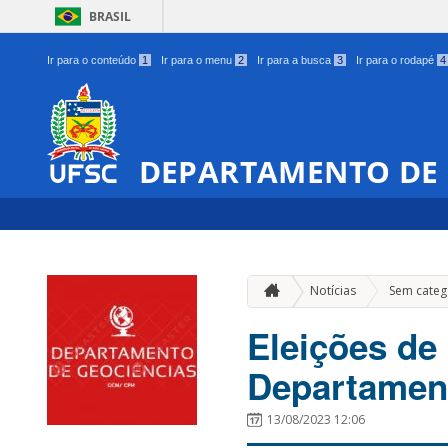
BRASIL
Ir para o conteúdo
1
Ir para o menu
2
Ir para a busca
3
Ir para o rodapé
4
DEPARTAMENTO DE 
Notícias
Sem categ
Eleições de
Departamen
13/08/2023 12:06