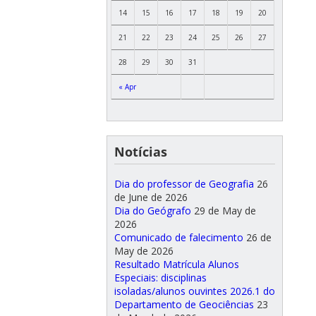
14
15
16
17
18
19
20
21
22
23
24
25
26
27
28
29
30
31
« Apr
Notícias
Dia do professor de Geografia
26
de June de 2026
Dia do Geógrafo
29 de May de
2026
Comunicado de falecimento
26 de
May de 2026
Resultado Matrícula Alunos
Especiais: disciplinas
isoladas/alunos ouvintes 2026.1 do
Departamento de Geociências
23