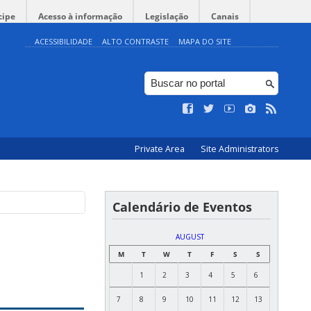
cipe
Acesso à informação
Legislação
Canais
ACESSIBILIDADE
ALTO CONTRASTE
MAPA DO SITE
Private Area
Site Administrators
Calendário de Eventos
AUGUST
M
T
W
T
F
S
S
1
2
3
4
5
6
7
8
9
10
11
12
13