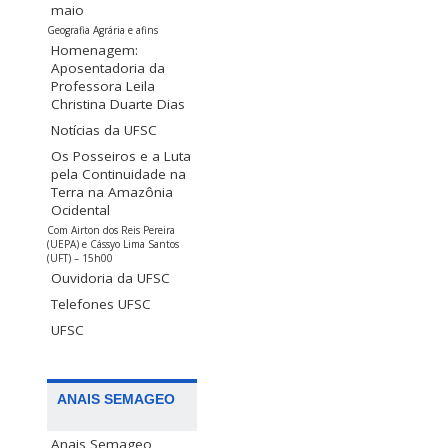
maio
Geografia Agrária e afins
Homenagem:
Aposentadoria da
Professora Leila
Christina Duarte Dias
Notícias da UFSC
Os Posseiros e a Luta
pela Continuidade na
Terra na Amazônia
Ocidental
Com Airton dos Reis Pereira
(UEPA) e Cássyo Lima Santos
(UFT) – 15h00
Ouvidoria da UFSC
Telefones UFSC
UFSC
ANAIS SEMAGEO
Anais Semageo