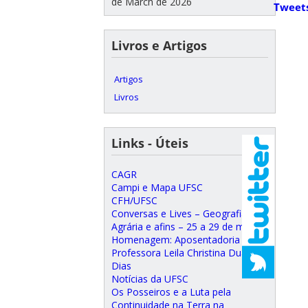
de March de 2026
Tweet
Livros e Artigos
Artigos
Livros
Links - Úteis
CAGR
Campi e Mapa UFSC
CFH/UFSC
Conversas e Lives – Geografia
Agrária e afins – 25 a 29 de maio
Homenagem: Aposentadoria da
Professora Leila Christina Duarte
Dias
Notícias da UFSC
Os Posseiros e a Luta pela
Continuidade na Terra na