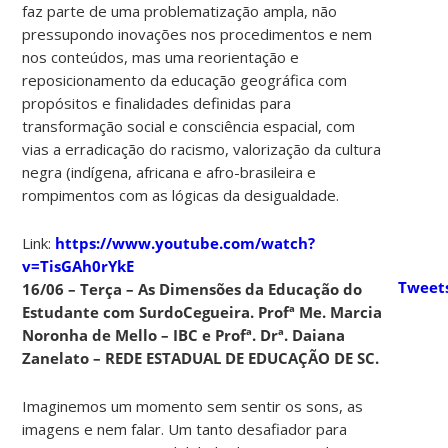
faz parte de uma problematização ampla, não
pressupondo inovações nos procedimentos e nem
nos conteúdos, mas uma reorientação e
reposicionamento da educação geográfica com
propósitos e finalidades definidas para
transformação social e consciência espacial, com
vias a erradicação do racismo, valorização da cultura
negra (indígena, africana e afro-brasileira e
rompimentos com as lógicas da desigualdade.
Link:
https://www.youtube.com/watch?
v=TisGAh0rYkE
Tweet
16/06 – Terça – As Dimensões da Educação do
Estudante com SurdoCegueira. Profª Me. Marcia
Noronha de Mello – IBC e Profª. Drª. Daiana
Zanelato – REDE ESTADUAL DE EDUCAÇÃO DE SC.
Imaginemos um momento sem sentir os sons, as
imagens e nem falar. Um tanto desafiador para