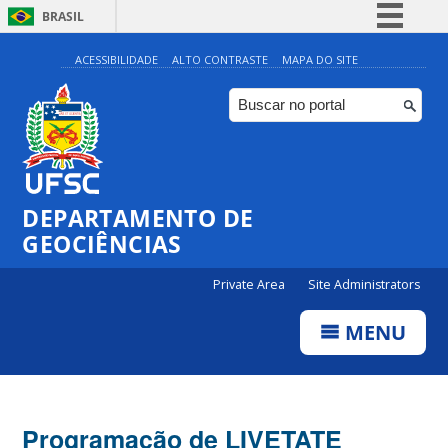
BRASIL
Simplifique!
ACESSIBILIDADE
ALTO CONTRASTE
MAPA DO SITE
Comunica BR
Participe
Acesso à informação
Legislação
DEPARTAMENTO DE
Canais
GEOCIÊNCIAS
Private Area
Site Administrators
MENU
Programação de LIVETATE