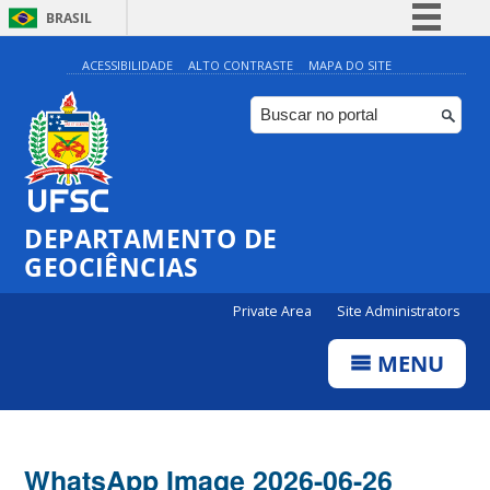
BRASIL
Simplifique!
ACESSIBILIDADE
ALTO CONTRASTE
MAPA DO SITE
Comunica BR
Participe
Acesso à informação
Legislação
DEPARTAMENTO DE
Canais
GEOCIÊNCIAS
Private Area
Site Administrators
MENU
WhatsApp Image 2026-06-26